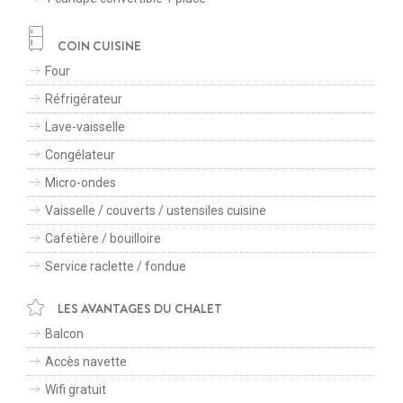
COIN CUISINE
Four
Réfrigérateur
Lave-vaisselle
Congélateur
Micro-ondes
Vaisselle / couverts / ustensiles cuisine
CONTACTEZ-NOUS
Cafetière / bouilloire
+33(0)4 79 75 75 20
Service raclette / fondue
RÉSERVATION EN LIGNE
LES AVANTAGES DU CHALET
SUIVEZ-NOUS SUR
ESPACE PRESSE
Balcon
© LES PORTES DE MEGÈVE 2026 -
TOUS DROITS RESERVÉS
-
MENTIONS LÉGALES
Accès navette
-
CGV
Création site internet par
Wifi gratuit