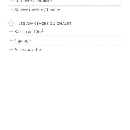
Cafetière / bouilloire
RÉSERVATION EN LIGNE
Service raclette / fondue
SUIVEZ-NOUS SUR
ESPACE PRESSE
LES AVANTAGES DU CHALET
© LES PORTES DE MEGÈVE 2026 -
TOUS DROITS RESERVÉS
-
MENTIONS LÉGALES
2
Balcon de 10m
-
CGV
Création site internet par
1 garage
Afin de vous proposer des services et offres adaptés à vos centres
Accès navette
d'intérêts, nous utilisons des cookies. En continuant de naviguer sur
le site, vous déclarez accepter leur utilisation.
Wifi gratuit
J'accepte
Fermer
Lave-linge
Parking
Sèche-linge
Fer à repasser