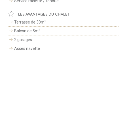
Service raclette / fondue
RÉSERVATION EN LIGNE
LES AVANTAGES DU CHALET
SUIVEZ-NOUS SUR
ESPACE PRESSE
2
Terrasse de 30m
© LES PORTES DE MEGÈVE 2026 -
TOUS DROITS RESERVÉS
-
MENTIONS LÉGALES
2
Balcon de 5m
-
CGV
Création site internet par
2 garages
Accès navette
Wifi gratuit
Afin de vous proposer des services et offres adaptés à vos centres
d'intérêts, nous utilisons des cookies. En continuant de naviguer sur
Lave-linge
le site, vous déclarez accepter leur utilisation.
Parking
J'accepte
Fermer
Sèche-linge
Fer à repasser