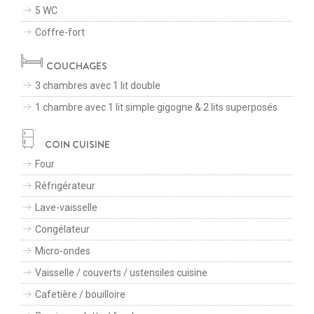
5 WC
Coffre-fort
COUCHAGES
3 chambres avec 1 lit double
1 chambre avec 1 lit simple gigogne & 2 lits superposés
COIN CUISINE
Four
Réfrigérateur
Lave-vaisselle
Congélateur
Micro-ondes
Vaisselle / couverts / ustensiles cuisine
CONTACTEZ-NOUS
Cafetière / bouilloire
+33(0)4 79 75 75 20