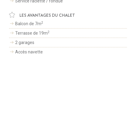
Service raclette / fondue
RÉSERVATION EN LIGNE
LES AVANTAGES DU CHALET
SUIVEZ-NOUS SUR
ESPACE PRESSE
2
Balcon de 7m
© LES PORTES DE MEGÈVE 2026 -
TOUS DROITS RESERVÉS
-
MENTIONS LÉGALES
2
Terrasse de 19m
-
CGV
Création site internet par
2 garages
Afin de vous proposer des services et offres adaptés à vos centres
d'intérêts, nous utilisons des cookies. En continuant de naviguer sur
Accès navette
le site, vous déclarez accepter leur utilisation.
Wifi gratuit
J'accepte
Fermer
Lave-linge
Parking
Sèche-linge
Fer à repasser