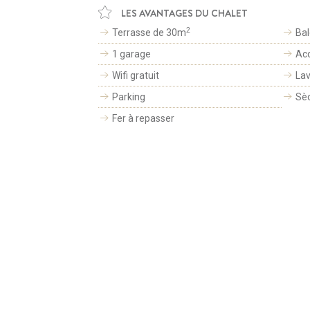
LES AVANTAGES DU CHALET
2
Terrasse de 30m
Ba
1 garage
Acc
Wifi gratuit
Lav
Parking
Sèc
Fer à repasser
CHALETS ET 7 APPARTEMENTS
AUX
VICES EXCLUSIFS POUR DES
OURS INOUBLIABLES
CHALETS
-
LES SERVICES
-
RÉSERVER MON CHALET