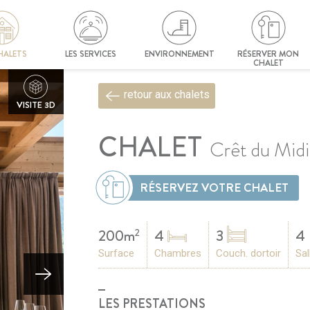
HALETS
LES SERVICES
ENVIRONNEMENT
RÉSERVER MON
CHALET
retour aux chalets
VISITE 3D
CHALET
Crêt du Midi
RÉSERVEZ VOTRE CHALET
200m
4
3
4
2
Surface
Chambres
Couch. dortoir
Sal
LES PRESTATIONS