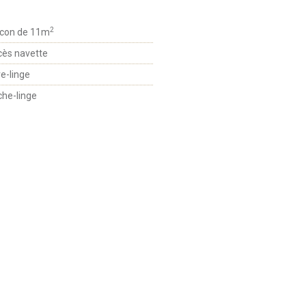
2
lcon de 11m
ès navette
e-linge
he-linge
CONTACTEZ-NOUS
+33(0)4 79 75 75 20
RÉSERVATION EN LIGNE
-
CONTACT
-
SUIVEZ-NOUS SUR