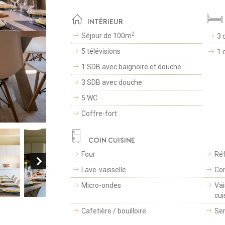
INTÉRIEUR
2
Séjour de 100m
3 
5 télévisions
1 
1 SDB avec baignoire et douche
3 SDB avec douche
5 WC
Coffre-fort
COIN CUISINE
Four
Réf
Lave-vaisselle
Con
Micro-ondes
Vai
cui
Cafetière / bouilloire
Ser